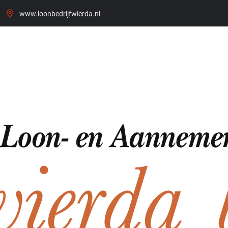
www.loonbedrijfwierda.nl