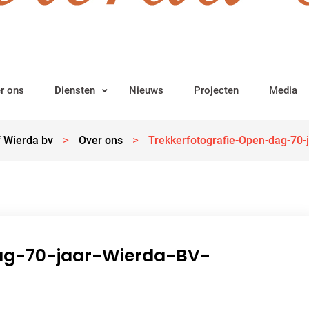
r ons
Diensten
Nieuws
Projecten
Media
>
>
 Wierda bv
Over ons
Trekkerfotografie-Open-dag-70
ag-70-jaar-Wierda-BV-