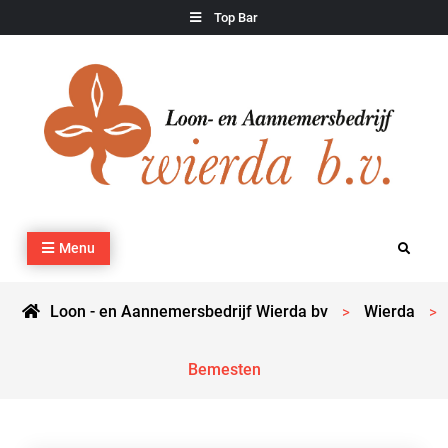
Skip
Top Bar
to
content
Loon – en Aannemersbedrijf Wierda bv
Kraan- en machineverhuur, agrarisch werk, grondverzet,
Menu
Search
cultuurtechnisch werk en transport
Loon - en Aannemersbedrijf Wierda bv
Wierda
>
>
Bemesten