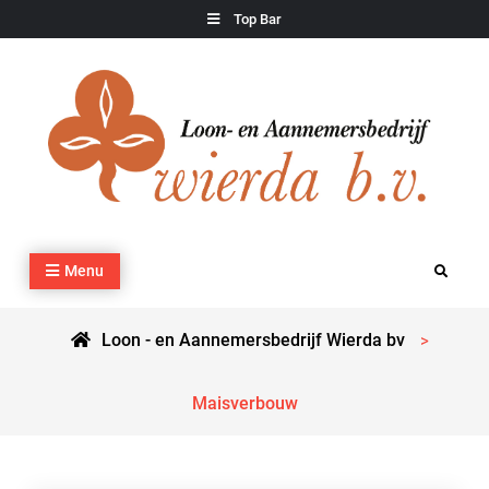
Skip
Top Bar
to
content
Loon – en Aannemersbedrijf Wierda bv
Kraan- en machineverhuur, agrarisch werk, grondverzet,
Menu
Search
cultuurtechnisch werk en transport
Loon - en Aannemersbedrijf Wierda bv
>
Maisverbouw