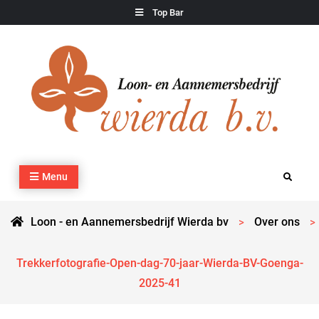
Skip
Top Bar
to
content
Loon – en Aannemersbedrijf Wierda bv
Kraan- en machineverhuur, agrarisch werk, grondverzet,
Menu
Search
cultuurtechnisch werk en transport
Loon - en Aannemersbedrijf Wierda bv
Over ons
>
>
Trekkerfotografie-Open-dag-70-jaar-Wierda-BV-Goenga-
2025-41