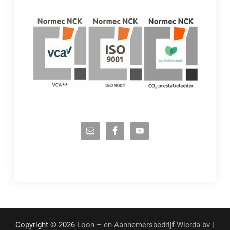
Copyright © 2026
Loon – en Aannemersbedrijf Wierda bv
|