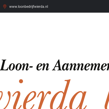
www.loonbedrijfwierda.nl