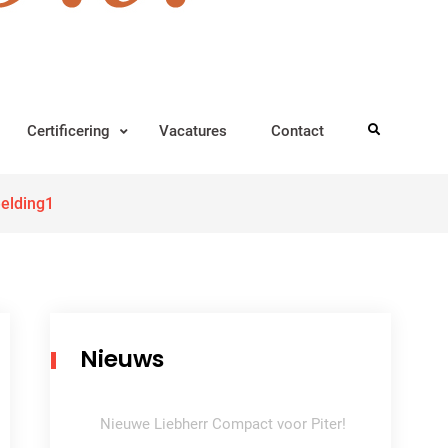
Certificering
Vacatures
Contact
Search
elding1
Nieuws
Nieuwe Liebherr Compact voor Piter!