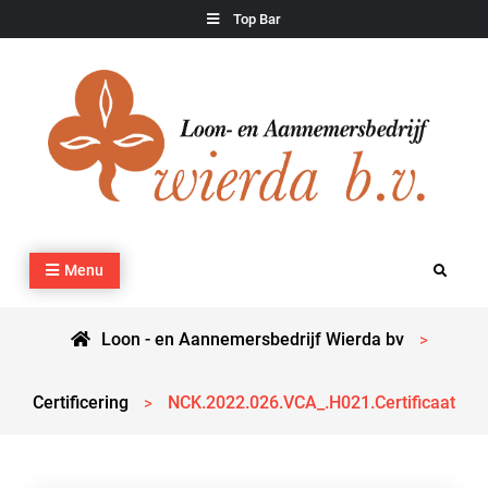
Skip
Top Bar
to
content
Loon – en Aannemersbedrijf Wierda bv
Kraan- en machineverhuur, agrarisch werk, grondverzet,
Menu
Search
cultuurtechnisch werk en transport
Loon - en Aannemersbedrijf Wierda bv
>
Certificering
NCK.2022.026.VCA_.H021.Certificaat
>