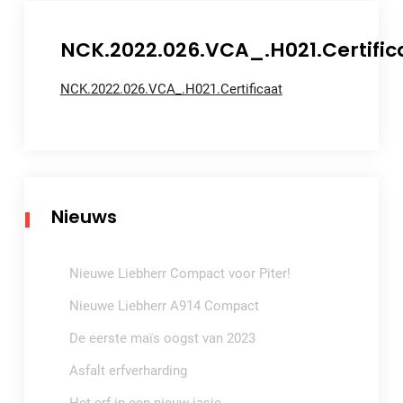
NCK.2022.026.VCA_.H021.Certific
NCK.2022.026.VCA_.H021.Certificaat
Nieuws
Nieuwe Liebherr Compact voor Piter!
Nieuwe Liebherr A914 Compact
De eerste maïs oogst van 2023
Asfalt erfverharding
Het erf in een nieuw jasje