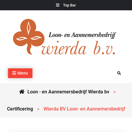
Skip
Top Bar
to
content
Loon – en Aannemersbedrijf Wierda bv
Kraan- en machineverhuur, agrarisch werk, grondverzet,
Menu
Search
cultuurtechnisch werk en transport
Loon - en Aannemersbedrijf Wierda bv
>
Certificering
Wierda BV Loon- en Aannemersbedrijf
>