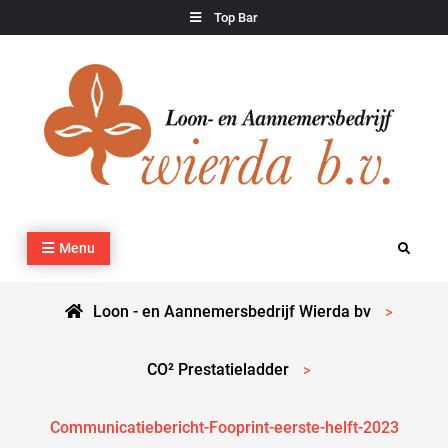
Skip
Top Bar
to
content
Loon – en Aannemersbedrijf Wierda bv
Kraan- en machineverhuur, agrarisch werk, grondverzet,
Menu
Search
cultuurtechnisch werk en transport
Loon - en Aannemersbedrijf Wierda bv
>
CO² Prestatieladder
>
Communicatiebericht-Fooprint-eerste-helft-2023