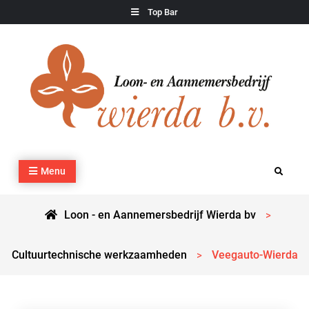
Skip
Top Bar
to
content
Loon – en Aannemersbedrijf Wierda bv
Kraan- en machineverhuur, agrarisch werk, grondverzet,
Menu
Search
cultuurtechnisch werk en transport
Loon - en Aannemersbedrijf Wierda bv
>
Cultuurtechnische werkzaamheden
Veegauto-Wierda
>