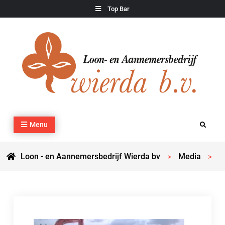
Skip
Top Bar
to
content
Loon – en Aannemersbedrijf Wierda bv
Kraan- en machineverhuur, agrarisch werk, grondverzet,
Menu
Search
cultuurtechnisch werk en transport
Loon - en Aannemersbedrijf Wierda bv
Media
>
>