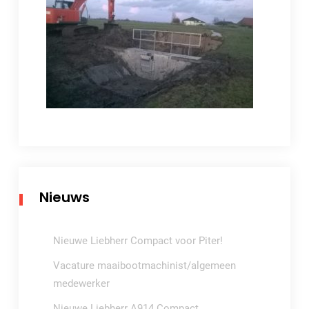
Nieuws
Nieuwe Liebherr Compact voor Piter!
Vacature maaibootmachinist/algemeen
medewerker
Nieuwe Liebherr A914 Compact