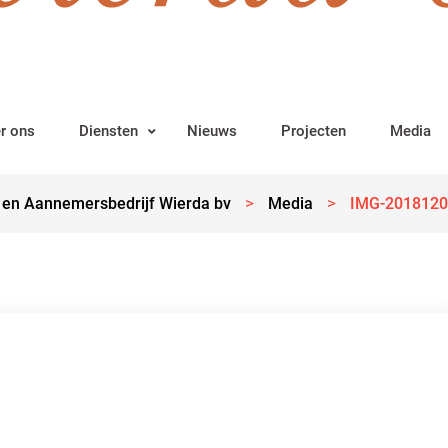
r ons
Diensten
Nieuws
Projecten
Media
>
>
 en Aannemersbedrijf Wierda bv
Media
IMG-201812