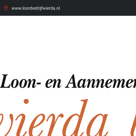
www.loonbedrijfwierda.nl