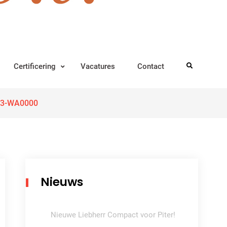
Certificering
Vacatures
Contact
Search
03-WA0000
Nieuws
Nieuwe Liebherr Compact voor Piter!