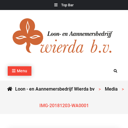
Skip
Top Bar
to
content
Loon – en Aannemersbedrijf Wierda bv
Kraan- en machineverhuur, agrarisch werk, grondverzet,
Menu
Search
cultuurtechnisch werk en transport
Loon - en Aannemersbedrijf Wierda bv
Media
>
>
IMG-20181203-WA0001