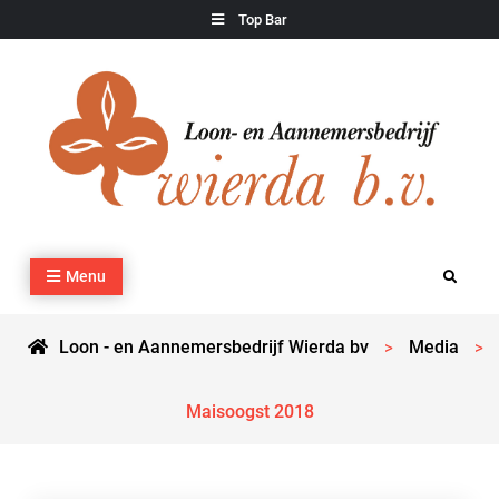
Skip
Top Bar
to
content
Loon – en Aannemersbedrijf Wierda bv
Kraan- en machineverhuur, agrarisch werk, grondverzet,
Menu
Search
cultuurtechnisch werk en transport
Loon - en Aannemersbedrijf Wierda bv
Media
>
>
Maisoogst 2018