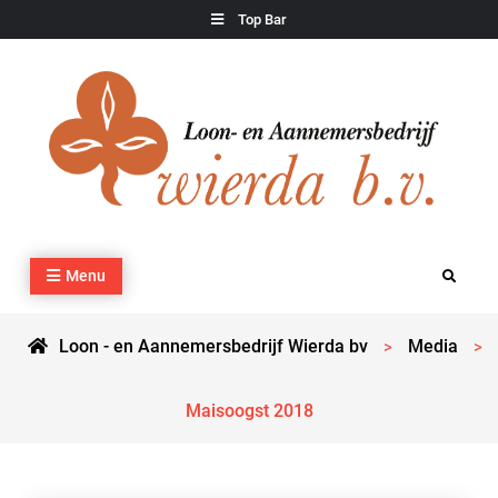
Skip
Top Bar
to
content
Loon – en Aannemersbedrijf Wierda bv
Kraan- en machineverhuur, agrarisch werk, grondverzet,
Menu
Search
cultuurtechnisch werk en transport
Loon - en Aannemersbedrijf Wierda bv
Media
>
>
Maisoogst 2018