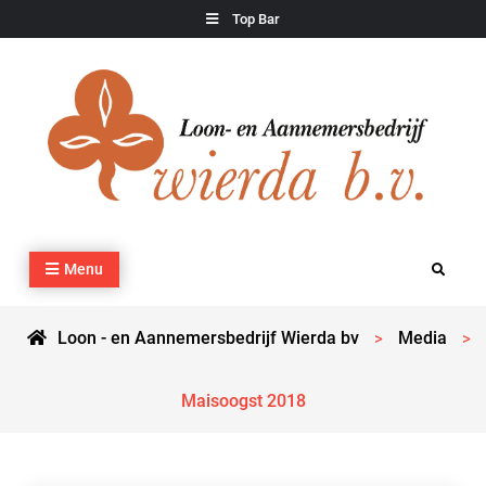
Skip
Top Bar
to
content
Loon – en Aannemersbedrijf Wierda bv
Kraan- en machineverhuur, agrarisch werk, grondverzet,
Menu
Search
cultuurtechnisch werk en transport
Loon - en Aannemersbedrijf Wierda bv
Media
>
>
Maisoogst 2018