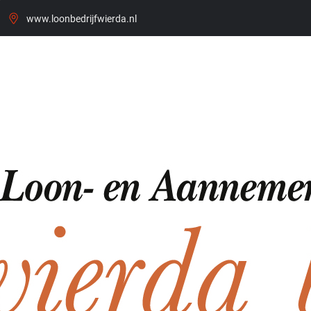
www.loonbedrijfwierda.nl