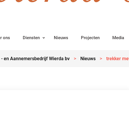
r ons
Diensten
Nieuws
Projecten
Media
>
>
 - en Aannemersbedrijf Wierda bv
Nieuws
trekker m