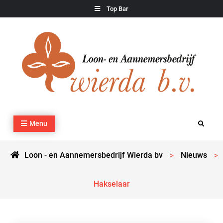
Skip
Top Bar
to
content
Loon – en Aannemersbedrijf Wierda bv
Kraan- en machineverhuur, agrarisch werk, grondverzet,
Menu
Search
cultuurtechnisch werk en transport
Loon - en Aannemersbedrijf Wierda bv
Nieuws
>
>
Hakselaar