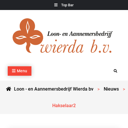
Skip
Top Bar
to
content
Loon – en Aannemersbedrijf Wierda bv
Kraan- en machineverhuur, agrarisch werk, grondverzet,
Menu
Search
cultuurtechnisch werk en transport
Loon - en Aannemersbedrijf Wierda bv
Nieuws
>
>
Hakselaar2