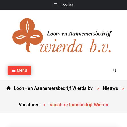
Skip
Top Bar
to
content
Loon – en Aannemersbedrijf Wierda bv
Kraan- en machineverhuur, agrarisch werk, grondverzet,
Menu
Search
cultuurtechnisch werk en transport
Loon - en Aannemersbedrijf Wierda bv
Nieuws
>
>
Vacatures
Vacature Loonbedrijf Wierda
>