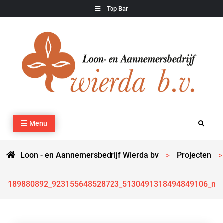
Skip
Top Bar
to
content
Loon – en Aannemersbedrijf Wierda bv
Kraan- en machineverhuur, agrarisch werk, grondverzet,
Menu
Search
cultuurtechnisch werk en transport
Loon - en Aannemersbedrijf Wierda bv
Projecten
>
>
189880892_923155648528723_5130491318494849106_n