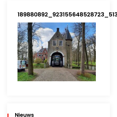
189880892_923155648528723_51
Nieuws