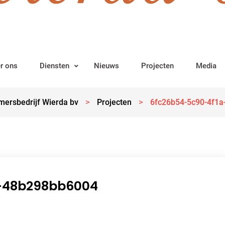
r ons
Diensten
Nieuws
Projecten
Media
>
>
mersbedrijf Wierda bv
Projecten
6fc26b54-5c90-4f1
-48b298bb6004