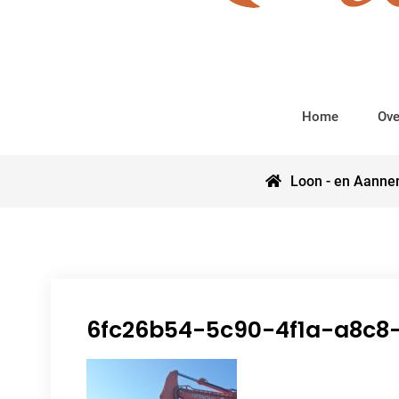
Home
Ove
Loon - en Aanne
6fc26b54-5c90-4f1a-a8c8