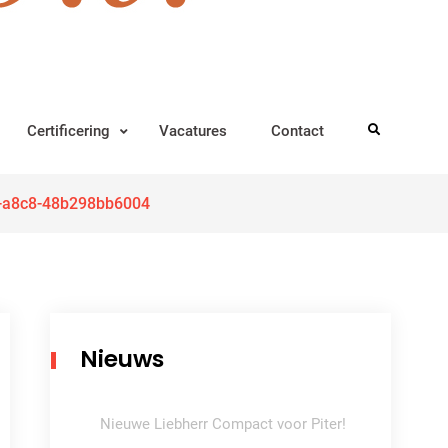
Certificering
Vacatures
Contact
Search
a-a8c8-48b298bb6004
Nieuws
Nieuwe Liebherr Compact voor Piter!