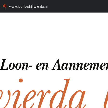
www.loonbedrijfwierda.nl