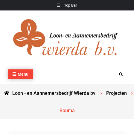
Skip
Top Bar
to
content
Loon – en Aannemersbedrijf Wierda bv
Kraan- en machineverhuur, agrarisch werk, grondverzet,
Menu
Search
cultuurtechnisch werk en transport
Loon - en Aannemersbedrijf Wierda bv
Projecten
>
>
Bouma