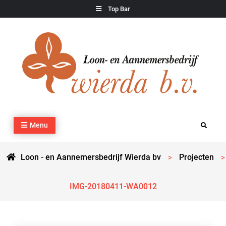
Skip
Top Bar
to
content
Loon – en Aannemersbedrijf Wierda bv
Kraan- en machineverhuur, agrarisch werk, grondverzet,
Menu
Search
cultuurtechnisch werk en transport
Loon - en Aannemersbedrijf Wierda bv
Projecten
>
>
IMG-20180411-WA0012