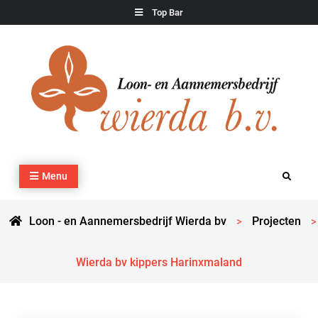
Skip
Top Bar
to
content
Loon – en Aannemersbedrijf Wierda bv
Kraan- en machineverhuur, agrarisch werk, grondverzet,
Menu
Search
cultuurtechnisch werk en transport
Loon - en Aannemersbedrijf Wierda bv
Projecten
>
>
Wierda bv kippers Harinxmaland