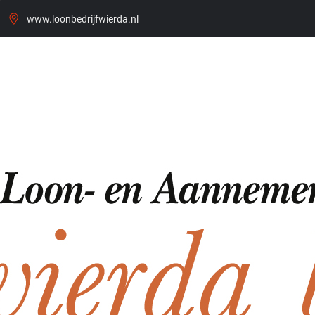
www.loonbedrijfwierda.nl