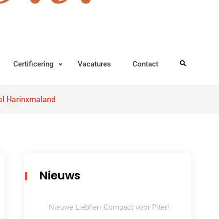
Certificering
Vacatures
Contact
Search
el Harinxmaland
Nieuws
Nieuwe Liebherr Compact voor Piter!