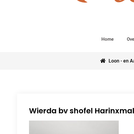
Home
Ove
Loon - en A
Wierda bv shofel Harinxma