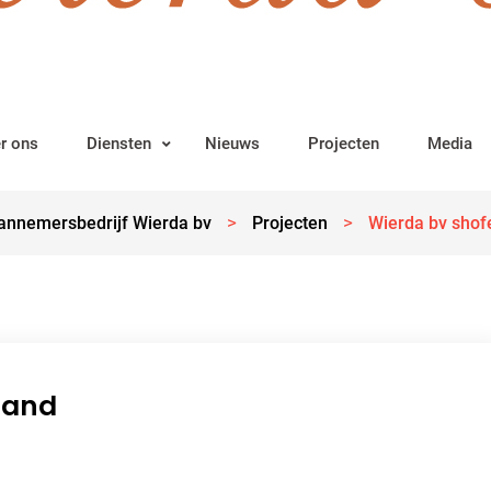
r ons
Diensten
Nieuws
Projecten
Media
>
>
annemersbedrijf Wierda bv
Projecten
Wierda bv shof
land