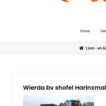
Home
Ove
Loon - en A
Wierda bv shofel Harinxma