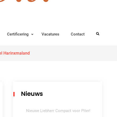
Certificering
Vacatures
Contact
Search
el Harinxmaland
Nieuws
Nieuwe Liebherr Compact voor Piter!