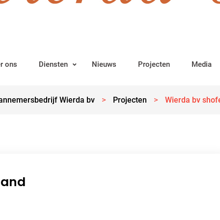
r ons
Diensten
Nieuws
Projecten
Media
>
>
annemersbedrijf Wierda bv
Projecten
Wierda bv shof
land