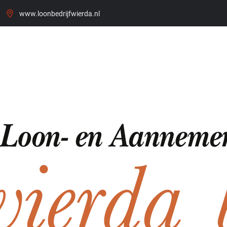
www.loonbedrijfwierda.nl