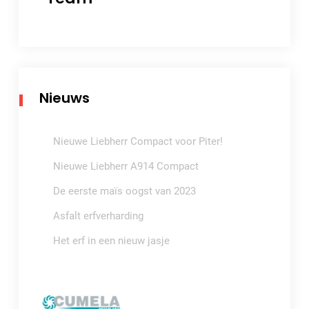
Nieuws
Nieuwe Liebherr Compact voor Piter!
Nieuwe Liebherr A914 Compact
De eerste maïs oogst van 2023
Asfalt erfverharding
Het erf in een nieuw jasje