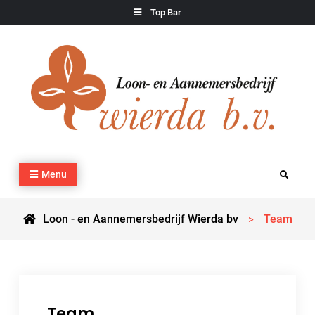
Skip
Top Bar
to
content
Loon – en Aannemersbedrijf Wierda bv
Kraan- en machineverhuur, agrarisch werk, grondverzet,
Menu
Search
cultuurtechnisch werk en transport
Loon - en Aannemersbedrijf Wierda bv
Team
>
Team