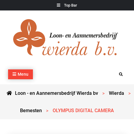
Skip
Top Bar
to
content
Loon – en Aannemersbedrijf Wierda bv
Kraan- en machineverhuur, agrarisch werk, grondverzet,
Menu
Search
cultuurtechnisch werk en transport
Loon - en Aannemersbedrijf Wierda bv
Wierda
>
>
Bemesten
OLYMPUS DIGITAL CAMERA
>