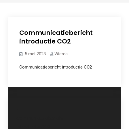
Communicatiebericht
introductie CO2
5 mei 2023
Wierda
Communicatiebericht introductie CO2
Bericht
Communicatiebericht
navigatie
introductie CO2