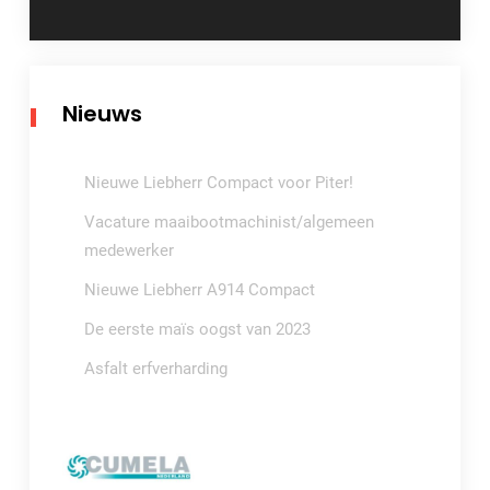
Nieuws
Nieuwe Liebherr Compact voor Piter!
Vacature maaibootmachinist/algemeen
medewerker
Nieuwe Liebherr A914 Compact
De eerste maïs oogst van 2023
Asfalt erfverharding