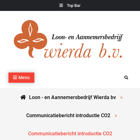
Skip
Top Bar
to
content
Loon – en Aannemersbedrijf Wierda bv
Kraan- en machineverhuur, agrarisch werk, grondverzet,
Menu
Search
cultuurtechnisch werk en transport
Loon - en Aannemersbedrijf Wierda bv
>
Communicatiebericht introductie CO2
>
Communicatiebericht introductie CO2