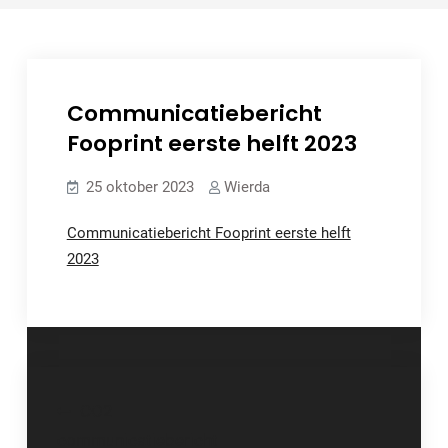
Communicatiebericht
Fooprint eerste helft 2023
25 oktober 2023
Wierda
Communicatiebericht Fooprint eerste helft
2023
Bericht
CO2
navigatie
communicatiebericht