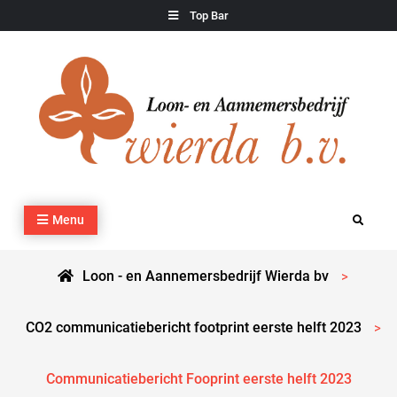
Skip
Top Bar
to
content
Loon – en Aannemersbedrijf Wierda bv
Kraan- en machineverhuur, agrarisch werk, grondverzet,
Menu
Search
cultuurtechnisch werk en transport
Loon - en Aannemersbedrijf Wierda bv
>
CO2 communicatiebericht footprint eerste helft 2023
>
Communicatiebericht Fooprint eerste helft 2023