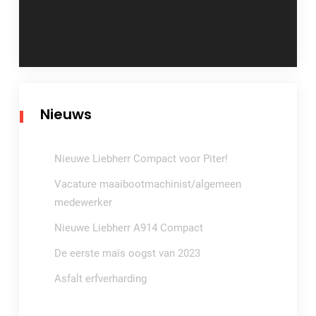
footprint eerste helft
2023
Nieuws
Nieuwe Liebherr Compact voor Piter!
Vacature maaibootmachinist/algemeen
medewerker
Nieuwe Liebherr A914 Compact
De eerste maïs oogst van 2023
Asfalt erfverharding