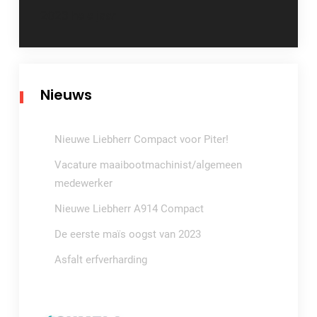
navigatie
2023 hele jaar
Nieuws
Nieuwe Liebherr Compact voor Piter!
Vacature maaibootmachinist/algemeen
medewerker
Nieuwe Liebherr A914 Compact
De eerste maïs oogst van 2023
Asfalt erfverharding