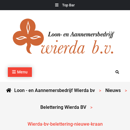
Skip
Top Bar
to
content
Loon – en Aannemersbedrijf Wierda bv
Kraan- en machineverhuur, agrarisch werk, grondverzet,
Menu
Search
cultuurtechnisch werk en transport
Loon - en Aannemersbedrijf Wierda bv
Nieuws
>
>
Belettering Wierda BV
>
Wierda-bv-belettering-nieuwe-kraan