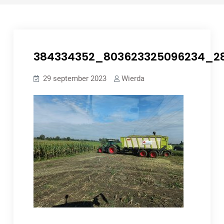
384334352_803623325096234_28
29 september 2023
Wierda