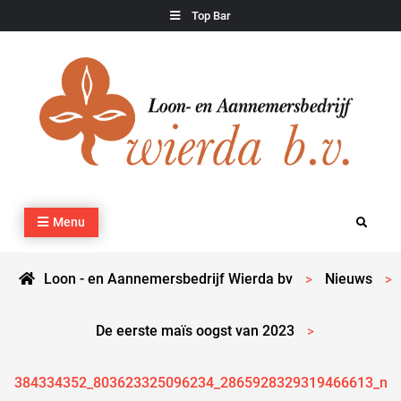
Skip
Top Bar
to
content
Loon – en Aannemersbedrijf Wierda bv
Kraan- en machineverhuur, agrarisch werk, grondverzet,
Menu
Search
cultuurtechnisch werk en transport
Loon - en Aannemersbedrijf Wierda bv
Nieuws
>
>
De eerste maïs oogst van 2023
>
384334352_803623325096234_2865928329319466613_n