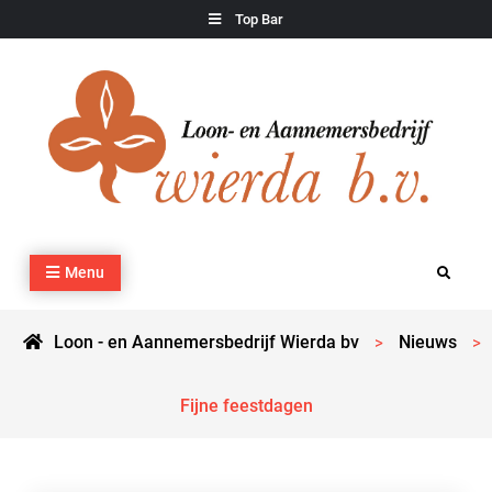
Skip
Top Bar
to
content
Loon – en Aannemersbedrijf Wierda bv
Kraan- en machineverhuur, agrarisch werk, grondverzet,
Menu
Search
cultuurtechnisch werk en transport
Loon - en Aannemersbedrijf Wierda bv
Nieuws
>
>
Fijne feestdagen