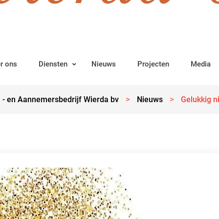
r ons
Diensten
Nieuws
Projecten
Media
>
>
 - en Aannemersbedrijf Wierda bv
Nieuws
Gelukkig n