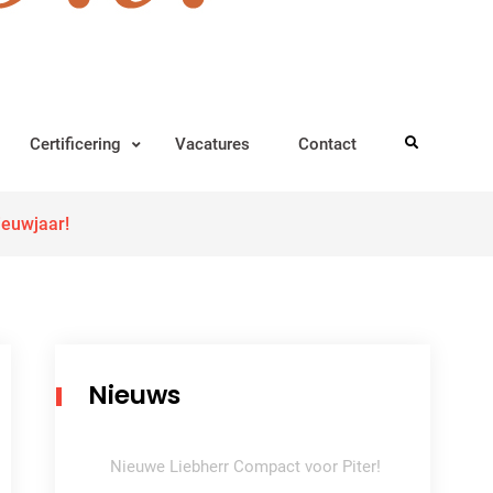
Certificering
Vacatures
Contact
Search
ieuwjaar!
Nieuws
Nieuwe Liebherr Compact voor Piter!