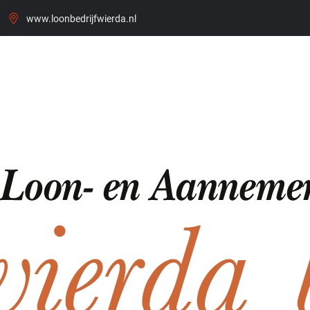
www.loonbedrijfwierda.nl