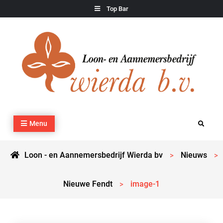
Skip
Top Bar
to
content
Loon – en Aannemersbedrijf Wierda bv
Kraan- en machineverhuur, agrarisch werk, grondverzet,
Menu
Search
cultuurtechnisch werk en transport
Loon - en Aannemersbedrijf Wierda bv
Nieuws
>
>
Nieuwe Fendt
image-1
>