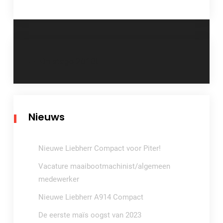
Bericht
On stage 2018!
navigatie
Nieuws
Nieuwe Liebherr Compact voor Piter!
Vacature maaibootmachinist/algemeen
medewerker
Nieuwe Liebherr A914 Compact
De eerste maïs oogst van 2023