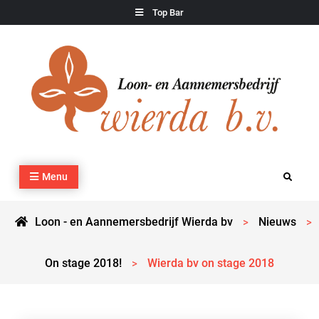
Skip
Top Bar
to
content
Loon – en Aannemersbedrijf Wierda bv
Kraan- en machineverhuur, agrarisch werk, grondverzet,
Menu
Search
cultuurtechnisch werk en transport
Loon - en Aannemersbedrijf Wierda bv
Nieuws
>
>
On stage 2018!
Wierda bv on stage 2018
>