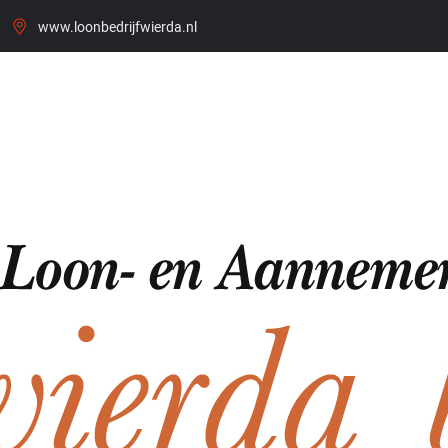
www.loonbedrijfwierda.nl