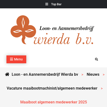
Skip
Top Bar
to
content
Loon – en Aannemersbedrijf Wierda bv
Kraan- en machineverhuur, agrarisch werk, grondverzet,
Menu
Search
cultuurtechnisch werk en transport
Loon - en Aannemersbedrijf Wierda bv
Nieuws
>
>
Vacature maaibootmachinist/algemeen medewerker
>
Maaiboot algemeen medewerker 2025