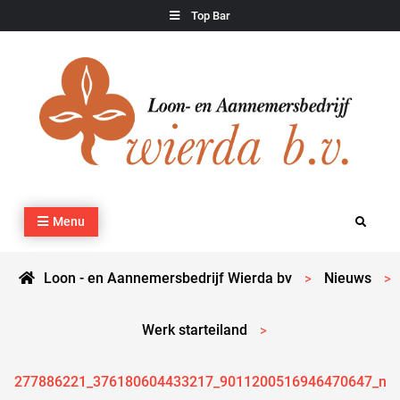
Skip
Top Bar
to
content
Loon – en Aannemersbedrijf Wierda bv
Kraan- en machineverhuur, agrarisch werk, grondverzet,
Menu
Search
cultuurtechnisch werk en transport
Loon - en Aannemersbedrijf Wierda bv
Nieuws
>
>
Werk starteiland
>
277886221_376180604433217_9011200516946470647_n