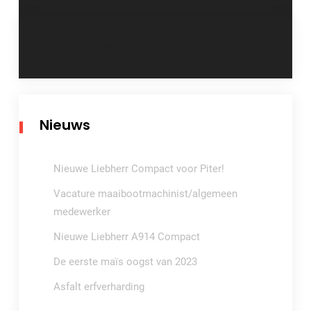
Bericht
Werk starteiland
navigatie
Nieuws
Nieuwe Liebherr Compact voor Piter!
Vacature maaibootmachinist/algemeen
medewerker
Nieuwe Liebherr A914 Compact
De eerste maïs oogst van 2023
Asfalt erfverharding