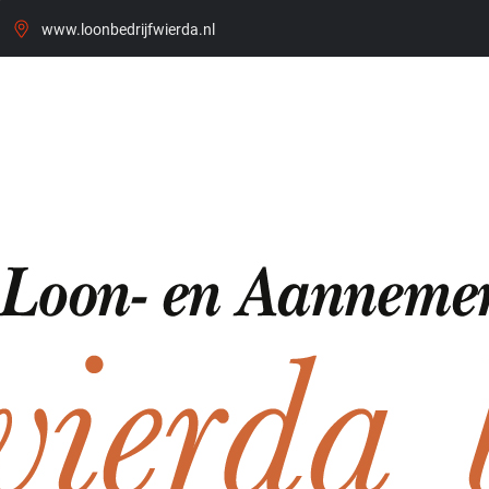
www.loonbedrijfwierda.nl