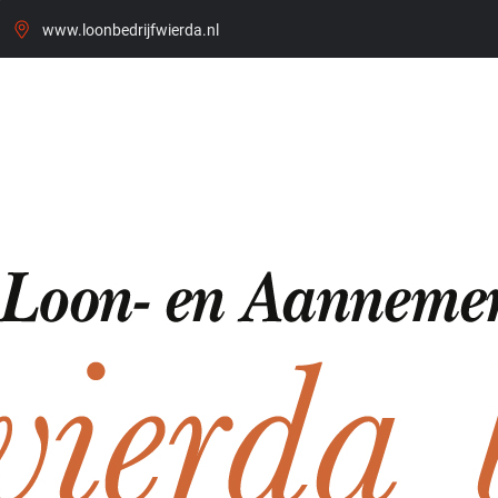
www.loonbedrijfwierda.nl