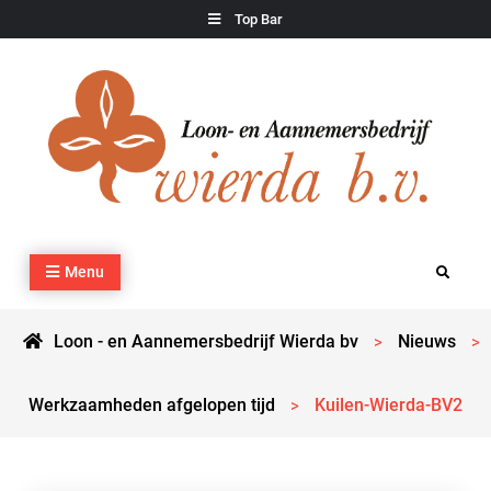
Skip
Top Bar
to
content
Loon – en Aannemersbedrijf Wierda bv
Kraan- en machineverhuur, agrarisch werk, grondverzet,
Menu
Search
cultuurtechnisch werk en transport
Loon - en Aannemersbedrijf Wierda bv
Nieuws
>
>
Werkzaamheden afgelopen tijd
Kuilen-Wierda-BV2
>