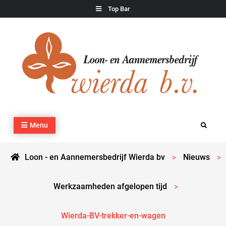
Skip
Top Bar
to
content
Loon – en Aannemersbedrijf Wierda bv
Kraan- en machineverhuur, agrarisch werk, grondverzet,
Menu
Search
cultuurtechnisch werk en transport
Loon - en Aannemersbedrijf Wierda bv
Nieuws
>
>
Werkzaamheden afgelopen tijd
>
Wierda-BV-trekker-en-wagen