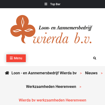
Skip
Top Bar
to
content
Loon – en Aannemersbedrijf Wierda bv
Kraan- en machineverhuur, agrarisch werk, grondverzet,
Menu
Search
cultuurtechnisch werk en transport
Loon - en Aannemersbedrijf Wierda bv
Nieuws
>
>
Werkzaamheden Heerenveen
>
Wierda bv werkzaamheden Heerenveen