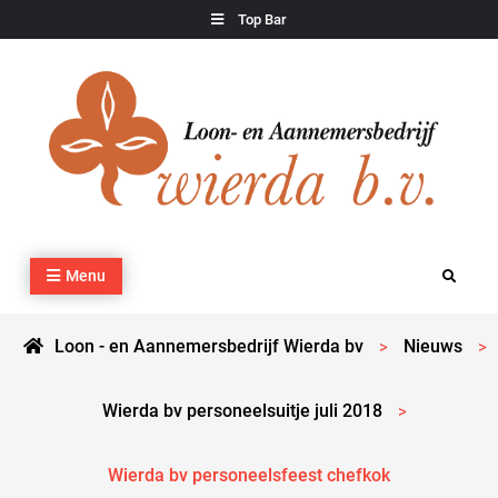
Skip
Top Bar
to
content
Loon – en Aannemersbedrijf Wierda bv
Kraan- en machineverhuur, agrarisch werk, grondverzet,
Menu
Search
cultuurtechnisch werk en transport
Loon - en Aannemersbedrijf Wierda bv
Nieuws
>
>
Wierda bv personeelsuitje juli 2018
>
Wierda bv personeelsfeest chefkok