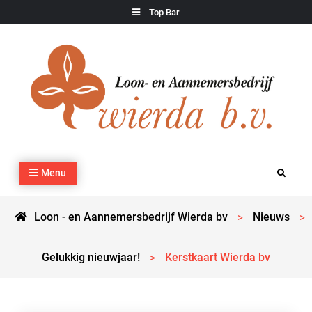
Skip
Top Bar
to
content
Loon – en Aannemersbedrijf Wierda bv
Kraan- en machineverhuur, agrarisch werk, grondverzet,
Menu
Search
cultuurtechnisch werk en transport
Loon - en Aannemersbedrijf Wierda bv
Nieuws
>
>
Gelukkig nieuwjaar!
Kerstkaart Wierda bv
>