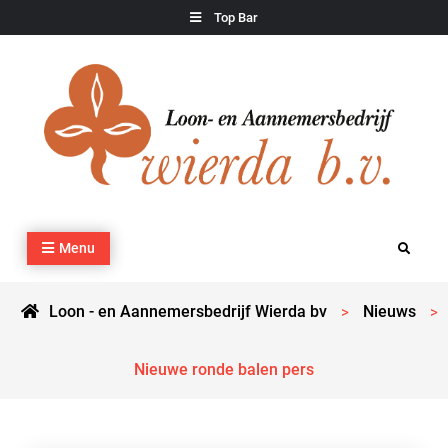
Skip
Top Bar
to
content
Loon – en Aannemersbedrijf Wierda bv
Kraan- en machineverhuur, agrarisch werk, grondverzet,
Menu
Search
cultuurtechnisch werk en transport
Loon - en Aannemersbedrijf Wierda bv
Nieuws
>
>
Nieuwe ronde balen pers