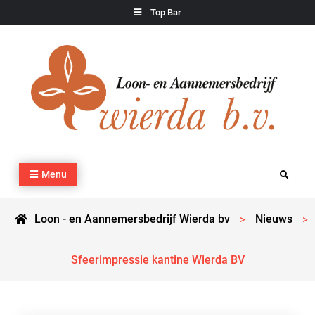
Skip
Top Bar
to
content
Loon – en Aannemersbedrijf Wierda bv
Kraan- en machineverhuur, agrarisch werk, grondverzet,
Menu
Search
cultuurtechnisch werk en transport
Loon - en Aannemersbedrijf Wierda bv
Nieuws
>
>
Sfeerimpressie kantine Wierda BV